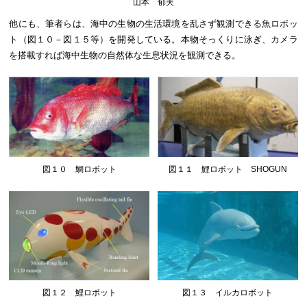
山本 郁夫
他にも、筆者らは、海中の生物の生活環境を乱さず観測できる魚ロボッ
ト（図１０－図１５等）を開発している。本物そっくりに泳ぎ、カメラ
を搭載すれば海中生物の自然体な生息状況を観測できる。
図１０ 鯛ロボット
図１１ 鯉ロボット SHOGUN
図１２ 鯉ロボット
図１３ イルカロボット