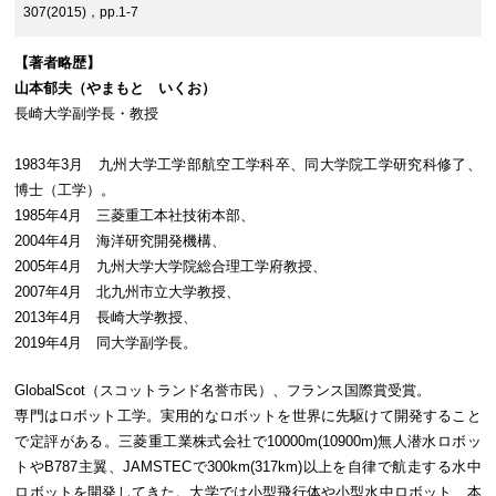
307(2015)，pp.1-7
【著者略歴】
山本郁夫（やまもと いくお）
長崎大学副学長・教授
1983年3月 九州大学工学部航空工学科卒、同大学院工学研究科修了、
博士（工学）。
1985年4月 三菱重工本社技術本部、
2004年4月 海洋研究開発機構、
2005年4月 九州大学大学院総合理工学府教授、
2007年4月 北九州市立大学教授、
2013年4月 長崎大学教授、
2019年4月 同大学副学長。
GlobalScot（スコットランド名誉市民）、フランス国際賞受賞。
専門はロボット工学。実用的なロボットを世界に先駆けて開発すること
で定評がある。三菱重工業株式会社で10000m(10900m)無人潜水ロボッ
トやB787主翼、JAMSTECで300km(317km)以上を自律で航走する水中
ロボットを開発してきた。大学では小型飛行体や小型水中ロボット、本