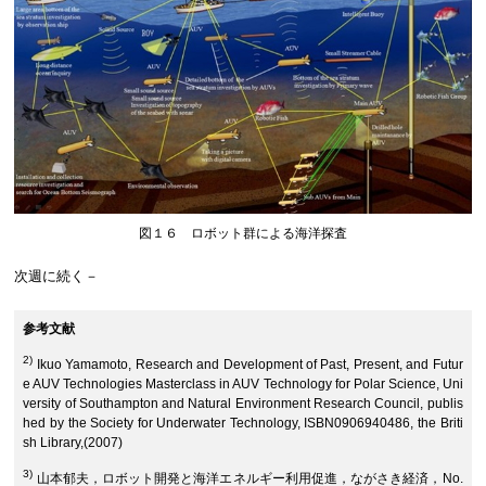
図１６ ロボット群による海洋探査
次週に続く－
参考文献
2)
Ikuo Yamamoto, Research and Development of Past, Present, and Futur
e AUV Technologies Masterclass in AUV Technology for Polar Science, Uni
versity of Southampton and Natural Environment Research Council, publis
hed by the Society for Underwater Technology, ISBN0906940486, the Briti
sh Library,(2007)
3)
山本郁夫，ロボット開発と海洋エネルギー利用促進，ながさき経済，No.