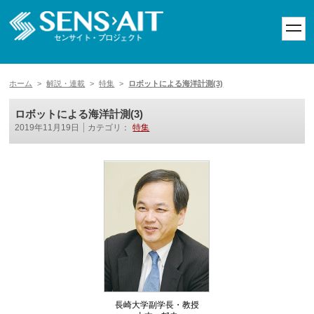
toggl
navig
ホーム
>
解説・連載
>
特集
>
ロボットによる海洋計測(3)
ロボットによる海洋計測(3)
2019年11月19日
カテゴリ：
特集
長崎大学副学長・教授